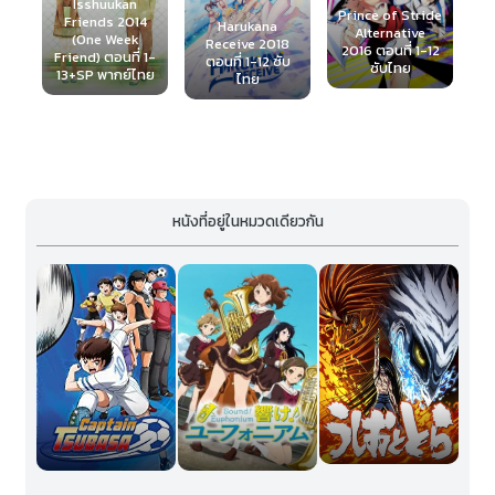
Prince of Stride
Hangyakusei
4
Harukana
Alternative
Million Arthur
Receive 2018
2016 ตอนที่ 1-12
2018 (ภาค1) ตอน
20
 1-
ตอนที่ 1-12 ซับ
ซับไทย
ที่ 1-10 ซับไทย
ทย
ไทย
หนังที่อยู่ในหมวดเดียวกัน