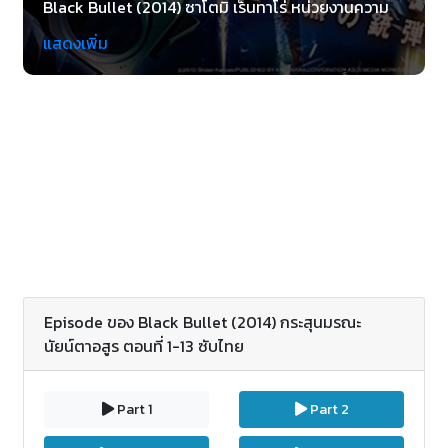
Black Bullet (2014) ซาโตมิ เร็นทาโร่ หน่วยงานความ
มั่นคงทางข้าราชการของบริษัทเท็นโด เด็กวัยรุ่นผู้
แสดงเพิ่ม
ชำนาญการต่อสู้ ร่วมกับคู่ซี้ ไอฮาระ เอ็นจู หนึ่งในเด็กถูก
สาปที่ด้านนอกราวกับเด็กผู้หญิงวัย 10 ขวบ เคยได้รับ
เชื้อไวรัสแก๊สเทียทำให้ใช้พลังเหนือมนุษย์ได้ ทั้งคู่ได้ร่วม
ปกป้องรักษาประชาชนผู้บริสุทธ์จากคนที่แปลงร่างโดย
เชื้อไวรัสร้าย
Episode ของ Black Bullet (2014) กระสุนมรณะ
นัยน์ตาอสูร ตอนที่ 1-13 ซับไทย
Part 1
Part 2