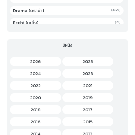
Drama (ดราม่า)
(469)
Ecchi (ทะลึ่ง)
(21)
Family (ครอบครัว)
(19)
ปีหนัง
Fantasy (แฟนตาซี)
(294)
Game (เกม)
(3)
2026
2025
Gourmet (อาหาร)
(2)
2024
2023
Hentai (เฮ็นไต)
(12)
2022
2021
History (ประวัติศาสตร์)
(7)
2020
2019
Horror (สยองขวัญ)
(37)
2018
2017
Idols Female (ไอดอล หญิง)
(7)
2016
2015
Idols Male (ไอดอล ชาย)
(5)
2014
2013