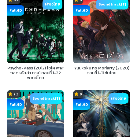
8.2
8
เสียงไทย
Soundtrack(T)
FullHD
FullHD
Psycho-Pass (2012) ไซโค พาส
Yuukoku no Moriarty (2020)
ถอดรหัสล่า ภาค1 ตอนที่ 1-22
ตอนที่ 1-11 ซับไทย
พากย์ไทย
7.3
9
Soundtrack(T)
เสียงไทย
FullHD
FullHD