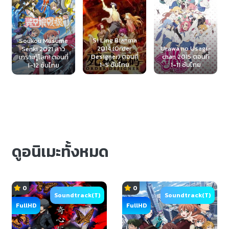
Si Ling Bianma
u Musume
Muv-Luv
2014 (Order
Urawa no Usagi-
2021 สาว
Alternative T
Designer) ตอนที่
chan 2015 ตอนที่
โลก! ตอนที่
Eclipse 2012
1-5 ซับไทย
1-11 ซับไทย
 ซับไทย
ที่ 1-24 ซับ
ดูอนิเมะทั้งหมด
0
0
Soundtrack(T)
Soundtrack(T)
FullHD
FullHD