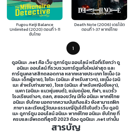
Fugou Keiji Balance
Death Note (2006) เดธโน้ต
Unlimited (2020) ตอนที่ 1-11
ตอนที่ 1-37 พากย์ไทย
ซับไทย
1
ดูอนิเมะ .net คือ เว็บ ดูการ์ตูน ออนไลน์ หรือที่เรียกว่า ดู
อนิเมะ ออนไลน์ ที่รวบรวมการ์ตูนทั้งใหม่ล่าสุด และ
การ์ตูนคลาสสิกตลอดกาล หลากหลายประเภท โชเน็ง (อ
นิเมะ เด็กผู้ชาย), โชโจะ (อนิเมะ สำหรับสาวๆ), เซเน็ง (อนิ
เมะ สำหรับท่านชาย) , โจเซ (อนิเมะ สำหรับหญิงขี้เหงา),
เมคา (อนิเมะ แนวหุ่นยนต์), แม่มดน้อย, กีฬา, แนวรั้ว
โรงเรียนต่างๆ, ตลก, สยองขวัญ มีทั้ง อนิเมะ พากย์ไทย
อนิเมะ ซับไทย นอกจากความบันเทิงแล้ว ยังสามารถฝึก
ภาษา และเรียนรู้วัฒนะธรรมญี่ปุ่นได้ไปในตัว เว็บ ดูอนิ
เมะ ดูการ์ตูน ออนไลน์ อนิเมะ พากย์ไทย อนิเมะ ซับไทย ที่
ครบและอัพเดตที่สุดปี 2023 ต้อง ดูอนิเมะ .net เท่านั้น
สารบัญ