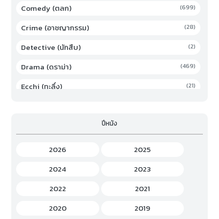
Comedy (ตลก)
(699)
Crime (อาชญากรรม)
(28)
Detective (นักสืบ)
(2)
Drama (ดราม่า)
(469)
Ecchi (ทะลึ่ง)
(21)
Family (ครอบครัว)
(19)
ปีหนัง
Fantasy (แฟนตาซี)
(294)
Game (เกม)
(3)
2026
2025
Gourmet (อาหาร)
(2)
2024
2023
Hentai (เฮ็นไต)
(12)
2022
2021
History (ประวัติศาสตร์)
(7)
2020
2019