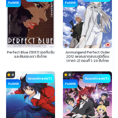
FullHD
FullHD
Perfect Blue (1997) เธอกับฉัน
Jormungand Perfect Order
และฝันของเรา ซับไทย
2012 เพชฌฆาตสมรภูมิเถื่อน
(ภาค1-2) ตอนที่ 1-24 ซับไทย
0
0
Soundtrack(T)
Soundtrack(T)
FullHD
FullHD