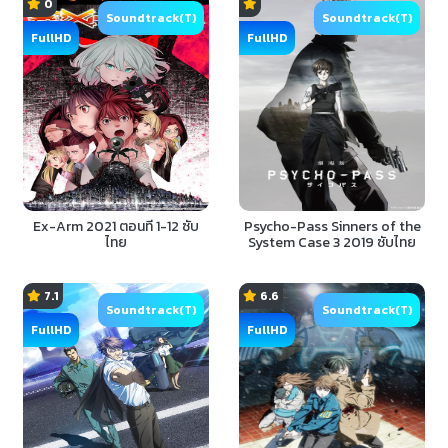
0
Soundtrack(T)
Soundtrack(T)
FullHD
FullHD
Ex-Arm 2021 ตอนที่ 1-12 ซับ
Psycho-Pass Sinners of the
ไทย
System Case 3 2019 ซับไทย
7.1
6.6
Soundtrack(T)
Soundtrack(T)
FullHD
FullHD