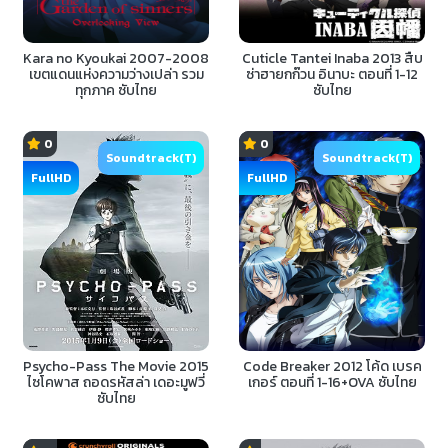
Kara no Kyoukai 2007-2008
Cuticle Tantei Inaba 2013 สืบ
เขตแดนแห่งความว่างเปล่า รวม
ซ่าฮายกก๊วน อินาบะ ตอนที่ 1-12
ทุกภาค ซับไทย
ซับไทย
0
0
Soundtrack(T)
Soundtrack(T)
FullHD
FullHD
Psycho-Pass The Movie 2015
Code Breaker 2012 โค้ด เบรค
ไซโคพาส ถอดรหัสล่า เดอะมูฟวี่
เกอร์ ตอนที่ 1-16+OVA ซับไทย
ซับไทย