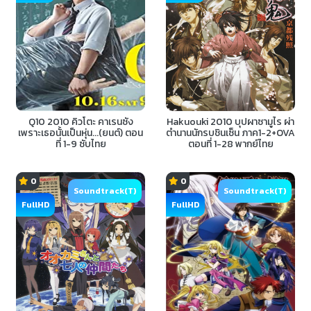
Q10 2010 คิวโตะ คาเรนซัง
Hakuouki 2010 บุปผาซามูไร ผ่า
เพราะเธอนั้นเป็นหุ่น...(ยนต์) ตอน
ตำนานนักรบชินเซ็น ภาค1-2+OVA
ที่ 1-9 ซับไทย
ตอนที่ 1-28 พากย์ไทย
0
0
Soundtrack(T)
Soundtrack(T)
FullHD
FullHD