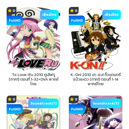
0
0
เสียงไทย
เสียงไทย
FullHD
FullHD
To Love-Ru 2010 ทูเลิฟรู
K-On! 2010 เค-อง! ก๊วนดนตรี
(ภาค1) ตอนที่ 1-32+OVA พากย์
แป๋วแหวว (ภาค1) ตอนที่ 1-14
ไทย
พากย์ไทย
0
0
Soundtrack(T)
Soundtrack(T)
FullHD
FullHD