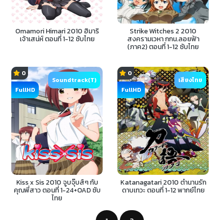
Omamori Himari 2010 ฮิมาริ
Strike Witches 2 2010
เจ้าเสน่ห์ ตอนที่ 1-12 ซับไทย
สงครามเวหา กกน.ลอยฟ้า
(ภาค2) ตอนที่ 1-12 ซับไทย
0
0
Soundtrack(T)
เสียงไทย
FullHD
FullHD
Kiss x Sis 2010 จูบจุ๊บส์ๆ กับ
Katanagatari 2010 ตำนานรัก
คุณพี่สาว ตอนที่ 1-24+OAD ซับ
ดาบเทวะ ตอนที่ 1-12 พากย์ไทย
ไทย