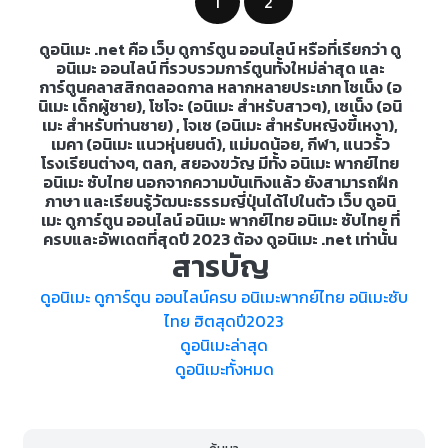
1
2
ดูอนิเมะ .net คือ เว็บ ดูการ์ตูน ออนไลน์ หรือที่เรียกว่า ดู
อนิเมะ ออนไลน์ ที่รวบรวมการ์ตูนทั้งใหม่ล่าสุด และ
การ์ตูนคลาสสิกตลอดกาล หลากหลายประเภท โชเน็ง (อ
นิเมะ เด็กผู้ชาย), โชโจะ (อนิเมะ สำหรับสาวๆ), เซเน็ง (อนิ
เมะ สำหรับท่านชาย) , โจเซ (อนิเมะ สำหรับหญิงขี้เหงา),
เมคา (อนิเมะ แนวหุ่นยนต์), แม่มดน้อย, กีฬา, แนวรั้ว
โรงเรียนต่างๆ, ตลก, สยองขวัญ มีทั้ง อนิเมะ พากย์ไทย
อนิเมะ ซับไทย นอกจากความบันเทิงแล้ว ยังสามารถฝึก
ภาษา และเรียนรู้วัฒนะธรรมญี่ปุ่นได้ไปในตัว เว็บ ดูอนิ
เมะ ดูการ์ตูน ออนไลน์ อนิเมะ พากย์ไทย อนิเมะ ซับไทย ที่
ครบและอัพเดตที่สุดปี 2023 ต้อง ดูอนิเมะ .net เท่านั้น
สารบัญ
ดูอนิเมะ ดูการ์ตูน ออนไลน์ครบ อนิเมะพากย์ไทย อนิเมะซับ
ไทย ฮิตสุดปี2023
ดูอนิเมะล่าสุด
ดูอนิเมะทั้งหมด