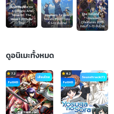
OniAi 2012 พี่แล้ว
The Record of
ทำไมถ้าใจอยากจะ
Houkago Teibou
Unusual
รัก ตอนที่ 1-18+SP
Nisshi 2020 ตอน
Creatures 2019
(UNCEN 18+)
ที่ 1-12 ซับไทย
ตอนที่ 1-13 ซับไทย
พากย์ไทย
ดูอนิเมะทั้งหมด
7.2
6.2
เสียงไทย
Soundtrack(T)
FullHD
FullHD