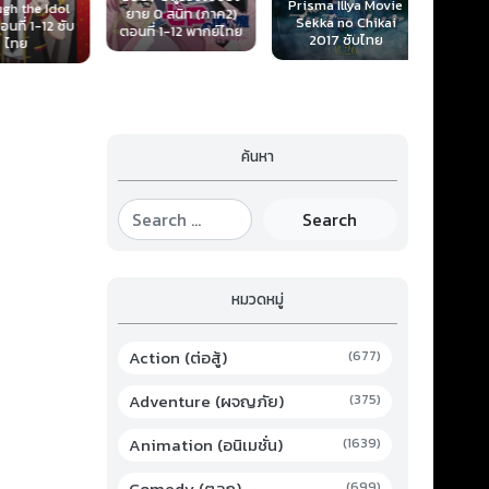
Prisma Illya Movie
Animal
 the Idol
ยาย 0 สนิท (ภาค2)
Sekka no Chikai
ฟาร์มเดร
ี่ 1-12 ซับ
ตอนที่ 1-12 พากย์ไทย
2017 ซับไทย
ซ
ทย
ค้นหา
Search
หมวดหมู่
Action (ต่อสู้)
(677)
Adventure (ผจญภัย)
(375)
Animation (อนิเมชั่น)
(1639)
Comedy (ตลก)
(699)