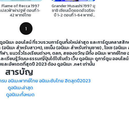
Flame of Recca 1997
Grander Musashi 1997 มุ
เปลวฟ้าผ่าปฐพี ตอนที่ 1-
ซาชิ เซียนเบ็ดยอดอัจฉริยะ
42 พากย์ไทย
ปี 1-2 ตอนที่ 1-64 พากย์
ไทย
1
กว่า ดูอนิเมะ ออนไลน์ ที่รวบรวมการ์ตูนทั้งใหม่ล่าสุด และการ์ตูนคลาสส
 (อนิเมะ สำหรับสาวๆ), เซเน็ง (อนิเมะ สำหรับท่านชาย) , โจเซ (อนิเมะ
 กีฬา, แนวรั้วโรงเรียนต่างๆ, ตลก, สยองขวัญ มีทั้ง อนิเมะ พากย์ไทย 
ียนรู้วัฒนะธรรมญี่ปุ่นได้ไปในตัว เว็บ ดูอนิเมะ ดูการ์ตูน ออนไลน์
และอัพเดตที่สุดปี 2023 ต้อง ดูอนิเมะ .net เท่านั้น
สารบัญ
น์ครบ อนิเมะพากย์ไทย อนิเมะซับไทย ฮิตสุดปี2023
ดูอนิเมะล่าสุด
ดูอนิเมะทั้งหมด