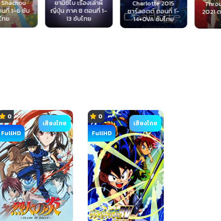
ยามิชิไบ เรื่องเล่าผี
Shachou
Charlotte 2015
Through
ญี่ปุ่น ภาค 8 ตอนที่ 1-
่ 1-6 ซับ
ชาร์ลอตต์ ตอนที่ 1-
2021 ตอนท
13 ซับไทย
ทย
14+OVA ซับไทย
ไ
0
0
เสียงไทย
เสียงไทย
FullHD
FullHD