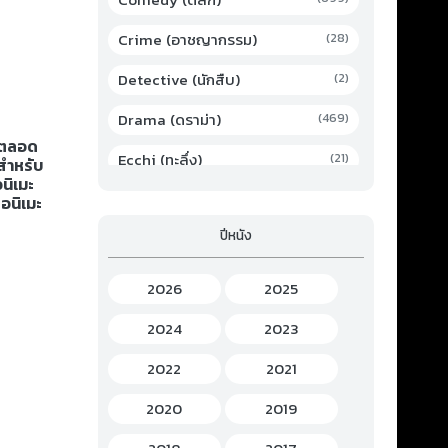
Crime (อาชญากรรม)
(28)
Detective (นักสืบ)
(2)
Drama (ดราม่า)
(469)
ิกตลอด
Ecchi (ทะลึ่ง)
(21)
 สำหรับ
อนิเมะ
Family (ครอบครัว)
(19)
 อนิเมะ
ปีหนัง
Fantasy (แฟนตาซี)
(294)
Game (เกม)
(3)
2026
2025
Gourmet (อาหาร)
(2)
2024
2023
Hentai (เฮ็นไต)
(12)
2022
2021
History (ประวัติศาสตร์)
(7)
2020
2019
Horror (สยองขวัญ)
(37)