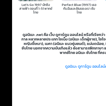
Let's Go 1997 นักซิ่ง
Perfect Blue (1997) เธอ
สายฟ้า ตอนที่ 1-51 พากย์
กับฉันและฝันของเรา ซับ
ไทย
ไทย
ดูอนิเมะ .net คือ เว็บ ดูการ์ตูน ออนไลน์ หรือที่เรีย
กาล หลากหลายประเภท โชเน็ง (อนิเมะ เด็กผู้ชาย), โชโจะ
หญิงขี้เหงา), เมคา (อนิเมะ แนวหุ่นยนต์), แม่มดน้อย,
ซับไทย นอกจากความบันเทิงแล้ว ยังสามารถฝึกภาษา และเร
พากย์ไทย อนิเมะ ซับไทย ที่ครบ
ดูอนิเมะ ดูการ์ตูน ออนไล