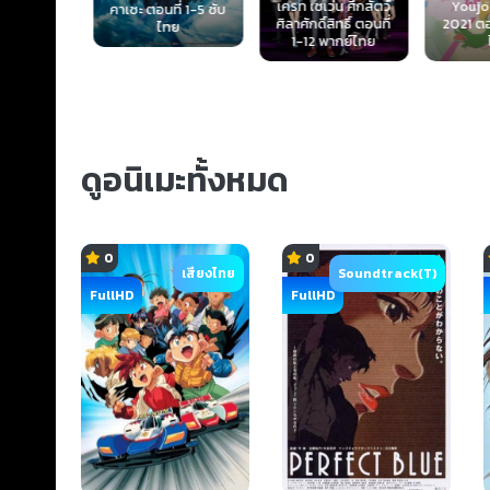
เครท เซเว่น ศึกสัตว์
Youjo 
2 The
คาเซะ ตอนที่ 1-5 ซับ
ศิลาศักดิ์สิทธิ์ ตอนที่
2021 ตอนที
n 2016
ไทย
1-12 พากย์ไทย
ไ
2 ซับไทย
ดูอนิเมะทั้งหมด
0
0
เสียงไทย
Soundtrack(T)
FullHD
FullHD