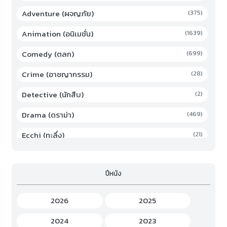
Adventure (ผจญภัย)
(375)
Animation (อนิเมชั่น)
(1639)
Comedy (ตลก)
(699)
Crime (อาชญากรรม)
(28)
Detective (นักสืบ)
(2)
Drama (ดราม่า)
(469)
Ecchi (ทะลึ่ง)
(21)
Family (ครอบครัว)
(19)
ปีหนัง
Fantasy (แฟนตาซี)
(294)
Game (เกม)
(3)
2026
2025
Gourmet (อาหาร)
(2)
2024
2023