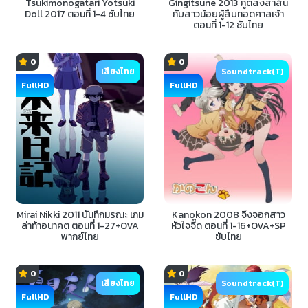
Tsukimonogatari Yotsuki
Gingitsune 2013 ภูตส่งสาส์น
Doll 2017 ตอนที่ 1-4 ซับไทย
กับสาวน้อยผู้สืบทอดศาลเจ้า
ตอนที่ 1-12 ซับไทย
0
0
เสียงไทย
Soundtrack(T)
FullHD
FullHD
Mirai Nikki 2011 บันทึกมรณะ เกม
Kanokon 2008 จิ้งจอกสาว
ล่าท้าอนาคต ตอนที่ 1-27+OVA
หัวใจจี๊ด ตอนที่ 1-16+OVA+SP
พากย์ไทย
ซับไทย
0
0
เสียงไทย
Soundtrack(T)
FullHD
FullHD