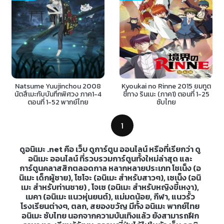
Natsume Yuujinchou 2008
Kyoukai no Rinne 2015 ยมทูต
นัตสึเมะกับบันทึกพิศวง ภาค1-4
ชี้ทาง รินเนะ (ภาค1) ตอนที่ 1-25
ตอนที่ 1-52 พากย์ไทย
ซับไทย
1
ดูอนิเมะ .net คือ เว็บ ดูการ์ตูน ออนไลน์ หรือที่เรียกว่า ดู
อนิเมะ ออนไลน์ ที่รวบรวมการ์ตูนทั้งใหม่ล่าสุด และ
การ์ตูนคลาสสิกตลอดกาล หลากหลายประเภท โชเน็ง (อ
นิเมะ เด็กผู้ชาย), โชโจะ (อนิเมะ สำหรับสาวๆ), เซเน็ง (อนิ
เมะ สำหรับท่านชาย) , โจเซ (อนิเมะ สำหรับหญิงขี้เหงา),
เมคา (อนิเมะ แนวหุ่นยนต์), แม่มดน้อย, กีฬา, แนวรั้ว
โรงเรียนต่างๆ, ตลก, สยองขวัญ มีทั้ง อนิเมะ พากย์ไทย
อนิเมะ ซับไทย นอกจากความบันเทิงแล้ว ยังสามารถฝึก