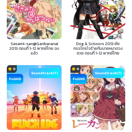
Sasami-san@Ganbaranai
Dog & Scissors 2013 ยัย
2013 ตอนที่ 1-12 พากย์ไทย จบ
กรรไกรใจร้ายกับนายหมาดวง
แล้ว
ซวย ตอนที่ 1-12 พากย์ไทย
0
0
Soundtrack(T)
Soundtrack(T)
FullHD
FullHD