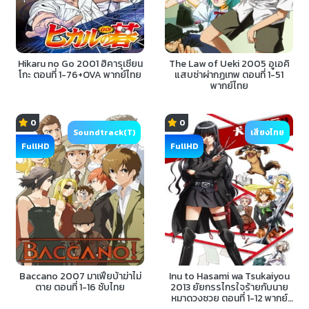
Hikaru no Go 2001 ฮิคารุเซียน
The Law of Ueki 2005 อูเอคิ
โกะ ตอนที่ 1-76+OVA พากย์ไทย
แสบซ่าผ่ากฏเทพ ตอนที่ 1-51
พากย์ไทย
0
0
Soundtrack(T)
เสียงไทย
FullHD
FullHD
Baccano 2007 มาเฟียบ้าฆ่าไม่
Inu to Hasami wa Tsukaiyou
ตาย ตอนที่ 1-16 ซับไทย
2013 ยัยกรรไกรใจร้ายกับนาย
หมาดวงซวย ตอนที่ 1-12 พากย์