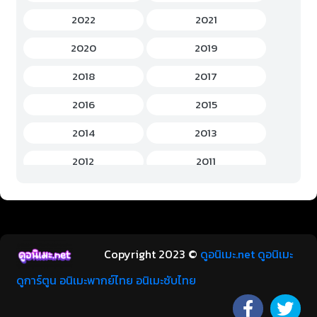
Hentai (เฮ็นไต)
(12)
2022
2021
History (ประวัติศาสตร์)
(7)
2020
2019
Horror (สยองขวัญ)
(37)
2018
2017
Idols Female (ไอดอล หญิง)
(7)
2016
2015
Idols Male (ไอดอล ชาย)
(5)
2014
2013
Music (เพลง)
(41)
2012
2011
Mystery (ลึกลับ)
(60)
2010
2009
Romance (โรแมนติก)
(221)
2008
2007
School (โรงเรียน)
(15)
2006
2005
Copyright 2023 ©
ดูอนิเมะ.net ดูอนิเมะ
Sci-Fi (ไซไฟ)
(112)
2004
2003
ดูการ์ตูน อนิเมะพากย์ไทย อนิเมะซับไทย
Short (การตูนสั้น)
(49)
2002
2001