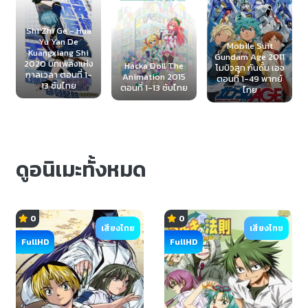
Shi Zhi Ge - Hua
Yu Yan De
Mobile Suit
Kuangxiang Shi
Gundam Age 2011
2020 บทเพลงแห่ง
Hacka Doll The
โมบิวสูท กันดั้ม เอจ
กาลเวลา ตอนที่ 1-
Animation 2015
ตอนที่ 1-49 พากย์
13 ซับไทย
ตอนที่ 1-13 ซับไทย
ไทย
ดูอนิเมะทั้งหมด
0
0
เสียงไทย
เสียงไทย
FullHD
FullHD