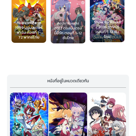
Fate Gra
Order Shin
Entaku Ryo
Show By Rock!!
Camelot 1
Monster Farm
Acchi Kocchi
2 2016 (ภาค2)
Wanderin
999 มอนสเตอร์
2012 ตรงนั้นตรง
ตอนที่ 1-12 ซับ
Agateram 
ฟาร์ม ตอนที่ 1-
นี้มีรัก ตอนที่ 1-12
ไทย
ซับไทย
72 พากย์ไทย
ซับไทย
หนังที่อยู่ในหมวดเดียวกัน