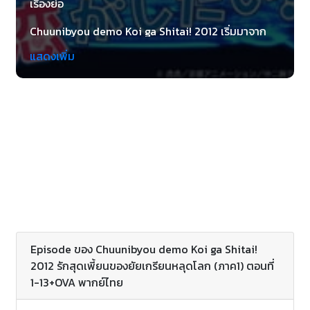
เรื่องย่อ
Chuunibyou demo Koi ga Shitai! 2012 เริ่มมาจาก
เด็กชายคนหนึ่งที่ชื่อ โทงาชิ ยูตะ ผู้เรียนชั้นมัธยมศึกษา
แสดงเพิ่ม
ตอนปลาย ในครั้งที่เขาเรียนอยู่โรงเรียนมัธยมศึกษาต้น
เขาเป็นโรคเพ้อเจ้อจากความจริง (ประเทศญี่ปุ่น: 中二病
chūnibyō ภาวการณ์เจ็บไข้ของเด็กนักเรียนม.ต้น ปี2 ?)
โดยมีความรู้สึกว่าเขามีพลังพิเศษที่ได้รับมา และก็เรียก
ตัวเองว่า Dark Flame Master ทำให้เขารู้สึกแตกต่าง
รวมทั้งเมื่อหลุดพ้นจากภาวการณ์ดังกล่าวมาแล้วข้างต้น
เขารู้สึกอายทุกคราวแล้วก็พยายามจะลืมๆมันไปให้หมด
และก็เริ่มชีวิตใหม่ในโรงเรียนมัธยมศึกษาปลาย แต่ว่าแล้ว
เขาก็จะต้องมาเจอกับ ทาคานาชิ ริกกะ ที่มีภาวการณ์เพ้อ
เจ้ออยู่เพียงลำพังเหมือนกันกับเขาในอดีตสมัย ซึ่งเธอ
ทราบว่าเขาก็เคยถูกใจในเรื่องพลังพิเศษลักษณะเดียวกัน
กับเธอด้วยเหมือนกัน ก็เลยติดตามเขาอยู่เสมอๆแล้วก็
Episode ของ Chuunibyou demo Koi ga Shitai!
ทำให้ชีวิตเขาวุ่นวายขึ้น
2012 รักสุดเพี้ยนของยัยเกรียนหลุดโลก (ภาค1) ตอนที่
1-13+OVA พากย์ไทย