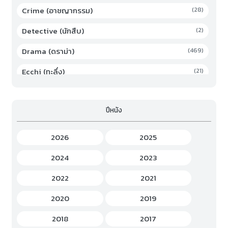
Crime (อาชญากรรม)
(28)
Detective (นักสืบ)
(2)
Drama (ดราม่า)
(469)
Ecchi (ทะลึ่ง)
(21)
Family (ครอบครัว)
(19)
ปีหนัง
Fantasy (แฟนตาซี)
(294)
Game (เกม)
(3)
2026
2025
Gourmet (อาหาร)
(2)
2024
2023
Hentai (เฮ็นไต)
(12)
2022
2021
History (ประวัติศาสตร์)
(7)
2020
2019
Horror (สยองขวัญ)
(37)
2018
2017