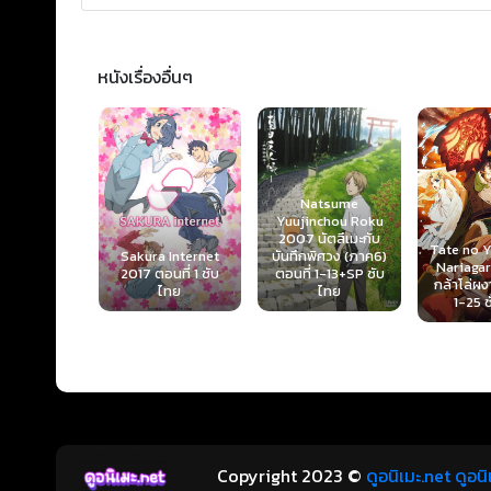
หนังเรื่องอื่นๆ
Natsume
aven 2005
Yuujinchou Roku
ธิ์พิชิตมายา
2007 นัตสึเมะกับ
Tate no 
ตอนที่ 1-52
Sakura Internet
บันทึกพิศวง (ภาค6)
Nariagari
กย์ไทย
2017 ตอนที่ 1 ซับ
ตอนที่ 1-13+SP ซับ
กล้าโล่ผง
ไทย
ไทย
1-25 
Copyright 2023 ©
ดูอนิเมะ.net ดูอน