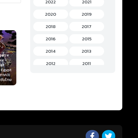
2022
2021
History (ประวัติศาสตร์)
(7)
2020
2019
Horror (สยองขวัญ)
(37)
2018
2017
Idols Female (ไอดอล หญิง)
(7)
2016
2015
Idols Male (ไอดอล ชาย)
(5)
2014
2013
zarre
re -
Music (เพลง)
(41)
Bakuman 2010 บา
2012
2011
ust
Sakurako-san no
คุมัง วัยซนคน
 Egypt
Ashimoto ni wa
Muv-Lu
การ์ตูน ภาค 1-3
Mystery (ลึกลับ)
(60)
(ภาค3)
Shitai ga
2010
2009
Alternative 
ตอนที่ 1-75 พากย์
 ซับไทย
Umatteiruu 2015
Eclipse 2012 
ไทย
Romance (โรแมนติก)
ตอนที่ 1-12 ซับไทย
(221)
1-24 ซับไ
2008
2007
School (โรงเรียน)
(15)
2006
2005
Sci-Fi (ไซไฟ)
(112)
2004
2003
Short (การตูนสั้น)
(49)
2002
2001
Shoujo (สาวน้อย)
(1)
2000
1999