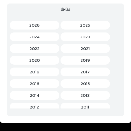
ปีหนัง
Fantasy (แฟนตาซี)
(294)
Game (เกม)
(3)
2026
2025
Gourmet (อาหาร)
(2)
2024
2023
Hentai (เฮ็นไต)
(12)
2022
2021
History (ประวัติศาสตร์)
(7)
2020
2019
Horror (สยองขวัญ)
(37)
2018
2017
Idols Female (ไอดอล หญิง)
(7)
2016
2015
Idols Male (ไอดอล ชาย)
(5)
2014
2013
Music (เพลง)
(41)
2012
2011
Mystery (ลึกลับ)
(60)
2010
2009
Romance (โรแมนติก)
(221)
2008
2007