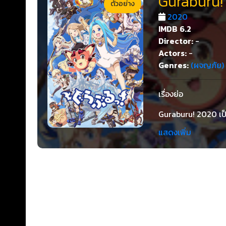
Guraburu! 
ตัวอย่าง
2020
IMDB
6.2
Director:
-
Actors:
-
Genres:
(ผจญภัย)
เรื่องย่อ
Guraburu! 2020 เป็
Granblue Fantasy แล
แสดงเพิ่ม
โดยสถานที่พิมพ์ Ka
แล้วบรรเทาสมอง