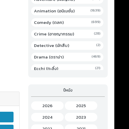
Animation (อนิเมชั่น)
(1639)
Comedy (ตลก)
(699)
Crime (อาชญากรรม)
(28)
Detective (นักสืบ)
(2)
Drama (ดราม่า)
(469)
Ecchi (ทะลึ่ง)
(21)
Family (ครอบครัว)
(19)
ปีหนัง
Fantasy (แฟนตาซี)
(294)
Game (เกม)
(3)
2026
2025
Gourmet (อาหาร)
(2)
2024
2023
Hentai (เฮ็นไต)
(12)
2022
2021