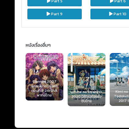
Part 5
Part 6
Part 9
Part 10
หนังเรื่องอื่นๆ
Clannad 2007
แคลนนาด (ภาค1)
ream! 2nd
ตอนที่ 1-24+OVA
Kimi no
on 2019
Umibe no Etranger
พากย์ไทย
Todoket
ตอนที่ 1-13
2020 ให้ทะเลโอบใจ
2017 
ับไทย
ซับไทย