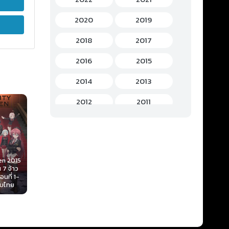
History (ประวัติศาสตร์)
(7)
2020
2019
Horror (สยองขวัญ)
(37)
2018
2017
Idols Female (ไอดอล หญิง)
(7)
2016
2015
Idols Male (ไอดอล ชาย)
(5)
2014
2013
Music (เพลง)
(41)
2012
2011
Mystery (ลึกลับ)
(60)
2010
2009
Osananajimi ga
Romance (โรแมนติก)
(221)
Zettai ni Makenai
2008
2007
Love come 2021
Chihayafuru 3
เลิฟคอเมดี้เรื่องนี้
2019 จิฮายะ กลอน
School (โรงเรียน)
(15)
en 2015
2006
2005
เพื่อนสมัยเด็กไม่มีวัน
รักพิชิตใจเธอ
To Be Hero 
น 7 จ้าว
แพ้ ตอนที่ 1-12 ซับ
(ภาค3) ตอนที่ 1-24
ตอนที่ 1-12 ซ
อนที่ 1-
Sci-Fi (ไซไฟ)
(112)
ไทย
ซับไทย
2004
2003
ับไทย
Short (การตูนสั้น)
(49)
2002
2001
Shoujo (สาวน้อย)
(1)
2000
1999