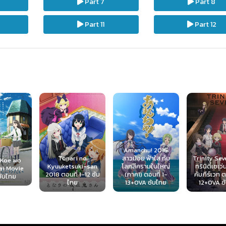
Part 7
Part 8
Part 11
Part 12
Amanchu! 2016
Tonari no
สาวน้อย ฟ้าใส กับ
Trinity Sev
 Koe wo
Kyuuketsuki-san
โลกสีครามใบใหญ่
ทรินิตี้เซเว่
ai Movie
2018 ตอนที่ 1-12 ซับ
(ภาค1) ตอนที่ 1-
คัมภีร์เวท ต
ซับไทย
ไทย
13+OVA ซับไทย
12+OVA ซ