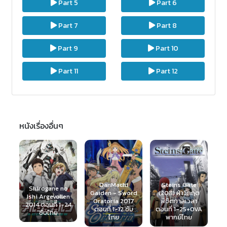
Part 5
Part 6
Part 7
Part 8
Part 9
Part 10
Part 11
Part 12
หนังเรื่องอื่นๆ
O
Inu x Boku SS
DanMachi
Steins Gate
2012 คุณหนูปาก
o
Gaiden - Sword
(2011) ฝ่าวิกฤต
N
ร้าย x จิ้งจอก
en
Oratoria 2017
พิชิตกาลเวลา
2
ปีศาจ ตอนที่ 1-13
-24
ตอนที่ 1-12 ซับ
ตอนที่ 1-25+OVA
พากย์ไทย
ไทย
พากย์ไทย