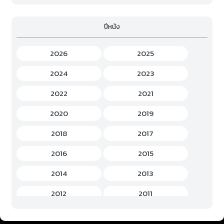
Family (ครอบครัว)
(19)
ปีหนัง
Fantasy (แฟนตาซี)
(294)
Game (เกม)
(3)
2026
2025
Gourmet (อาหาร)
(2)
2024
2023
Hentai (เฮ็นไต)
(12)
2022
2021
History (ประวัติศาสตร์)
(7)
2020
2019
Horror (สยองขวัญ)
(37)
2018
2017
Idols Female (ไอดอล หญิง)
(7)
2016
2015
Idols Male (ไอดอล ชาย)
(5)
2014
2013
Music (เพลง)
(41)
2012
2011
Mystery (ลึกลับ)
(60)
2010
2009