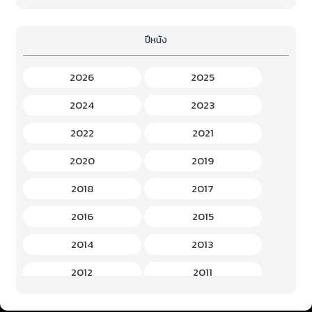
Family (ครอบครัว)
(19)
ปีหนัง
Fantasy (แฟนตาซี)
(294)
Game (เกม)
(3)
2026
2025
Gourmet (อาหาร)
(2)
2024
2023
Hentai (เฮ็นไต)
(12)
2022
2021
History (ประวัติศาสตร์)
(7)
2020
2019
Horror (สยองขวัญ)
(37)
2018
2017
Idols Female (ไอดอล หญิง)
(7)
2016
2015
Idols Male (ไอดอล ชาย)
(5)
2014
2013
Music (เพลง)
(41)
2012
2011
Mystery (ลึกลับ)
(60)
2010
2009