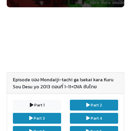
โลกเดี๋ยวนี้น่ารำคาญสำหรับเขา แต่ว่าแล้วเขาก็ได้รับ
จดหมายที่นำพาเขามายังดินดินแดนอื่น เมื่อลงมาในดิน
แดนที่ใหม่ เขาได้เจอ Kudou Asukaเด็กผู้หญิงที่มองมี
ฐานะ และก็ Kasukabe You เด็กหญิงเงียบที่มาพร้อมทั้ง
แมว ซึ่งมีพลังพิเศษรวมทั้งถูกชวนมาเช่น
เดียวกันKurousagi (กระต่ายดำ) เป็นผู้แนะนำเนื้อหาของ
Little Garden (Minature Garden) แต่ว่าแทนที่ทั้งยัง
สามจะลังเลกับเกมเสี่ยงตาย กลับตกลงใจที่จะท้าเกมของ
โลกนี้ “Gift Game” แต่ว่าสิ่งที่ทำให้กระต่ายดำจะต้องคับ
แค้นใจ เพราะว่าทั้งยังสามเป็นเด็กป่วนปั่นกว่าที่คิด
Episode ของ Mondaiji-tachi ga Isekai kara Kuru
Sou Desu yo 2013 ตอนที่ 1-11+OVA ซับไทย
Part 1
Part 2
Part 3
Part 4