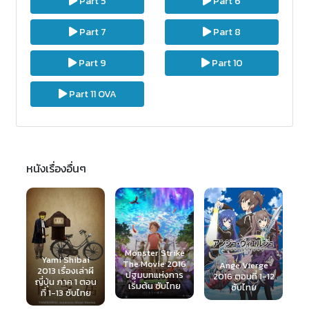
Part 5
Part 6
Part 7
Part 8
Part 9
Part 10
Part 11 OVA
หนังเรื่องอื่นๆ
Death March
kara Hajimaru
Monster Strike
(
Isekai
i
The Movie 2016
Ange Vierge
Kyousoukyoku
ผี
ปฐมบทแห่งการ
2016 ตอนที่ 1-12
2018 ตอนที่ 1-12
ตอน
เริ่มต้น ซับไทย
ซับไทย
ซับไทย
ย