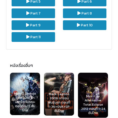
Part 5
Part 6
Part 7
Part 8
Part 9
Part 10
Part 11
หนังเรื่องอื่นๆ
jo
Black Lagoon
Muv-Luv
า
Yuri Kuma
2006 จารชน
Alternative
ะ
Arashi 2015
A
พันธุ์นรก ตอนที่
Total Eclipse
บ
พายุ ลิลลี่ หมีกิน
1-36+OVA+SP
2012 ตอนที่ 1-24
คน ตอนที่ 1-12
ซับไทย
ซับไทย
ซับไทย