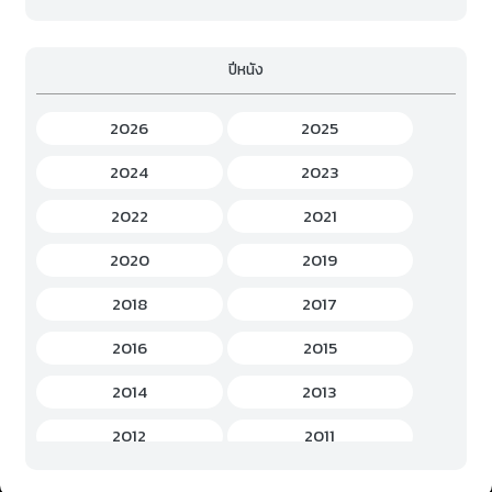
Family (ครอบครัว)
(19)
ปีหนัง
Fantasy (แฟนตาซี)
(294)
Game (เกม)
(3)
2026
2025
Gourmet (อาหาร)
(2)
2024
2023
Hentai (เฮ็นไต)
(12)
2022
2021
History (ประวัติศาสตร์)
(7)
2020
2019
Horror (สยองขวัญ)
(37)
2018
2017
Idols Female (ไอดอล หญิง)
(7)
2016
2015
Idols Male (ไอดอล ชาย)
(5)
2014
2013
Music (เพลง)
(41)
2012
2011
Mystery (ลึกลับ)
(60)
2010
2009