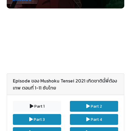
ก็ทนไม่ได้ไล่ตะเพิดเขาออกมาจากบ้าน ขณะกำลังหมด
กำลังใจแล้วก็คิดเศร้าใจ เขาก็ถูกรถบรรทุกชนตาย แต่ว่า
เมื่อลืมตาตื่นอีกที ก็พบว่าตนเองกำเนิดใหม่ในโลกต่างมิติ
ที่ดาบรวมทั้งเวทมนตร์คาถา !? ถึงแม้ตอนแรกจะรู้สึก
งงงวย แต่ว่าเขาก็ตกลงใจใช้ความสามารถแล้วก็
ประสบการณ์ที่หลงเหลือจากอดีตชาติ…เพื่อเริ่มชีวิตใหม่
ให้เป็นผู้เป็นคน !
Episode ของ Mushoku Tensei 2021 เกิดชาตินี้พี่ต้อง
เทพ ตอนที่ 1-11 ซับไทย
Part 1
Part 2
Part 3
Part 4