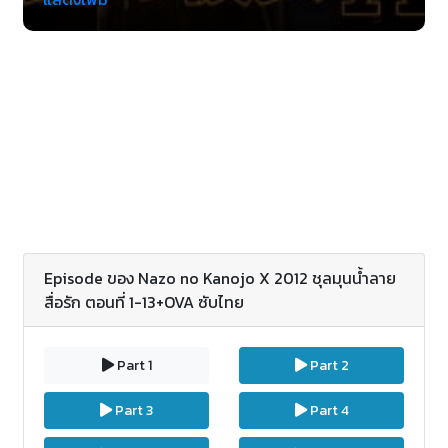
ย้ายเข้ามาใหม่ แล้วก็ในวันหนึ่ง อากิระ ก็ลืมของไว้ที่ห้อง
เลยกลับไปเอาก็จำต้องเจอกับ มิโคโตะ นอนอยุ่ที่โต๊ะดู
แล้วราวกับเด็กสาวปกติธรรมดา แต่...เมื่อถึงเวลาพักก็ล้ม
ตัวลงฟุบหลับที่โต๊ะเกือบจะในทันทีโดยไม่สนใจคนไหน
แถมจู่ๆก็ลุกขึ้นยืนมาหัวเราะอย่างไร้มูลเหตุระหว่างที่เรียน
อยู่ด้วยทีท่าประหลาด แถมไม่มีมนุษยสัมพันธ์ ก็เลยไม่มีผู้
ใดกล้าเข้ามาคุยกับเธอ ในเย็นวันหนึ่ง ซึบากิลืมกระเป๋าไว้
ที่ห้องก็เจอกับอุราเบะที่ยังคงนอนอยู่ที่โต๊ะเมื่อปลุกเธอ ก็
พบว่าภายใต้ทรงผมที่ปิดตาอยู่นั้นมีความน่ารักน่าเอ็นดู
หลบซ่อนอยู่ซึบากิรู้สึกใจเต้นแปลกๆ
Episode ของ Nazo no Kanojo X 2012 ชุลมุนน้ำลาย
สื่อรัก ตอนที่ 1-13+OVA ซับไทย
Part 1
Part 2
Part 3
Part 4