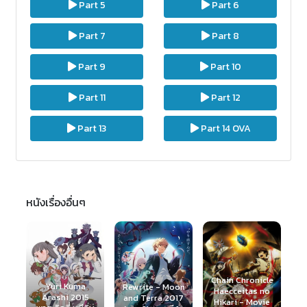
Part 5
Part 6
Part 7
Part 8
Part 9
Part 10
Part 11
Part 12
Part 13
Part 14 OVA
หนังเรื่องอื่นๆ
K
Chain Chronicle
2
Rewrite - Moon
Haecceitas no
School Days
5
and Terra 2017
Hikari - Movie