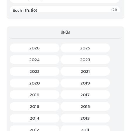
Ecchi (ทะลึ่ง)
(21)
Family (ครอบครัว)
(19)
ปีหนัง
Fantasy (แฟนตาซี)
(294)
Game (เกม)
(3)
2026
2025
Gourmet (อาหาร)
(2)
2024
2023
Hentai (เฮ็นไต)
(12)
2022
2021
History (ประวัติศาสตร์)
(7)
2020
2019
Horror (สยองขวัญ)
(37)
2018
2017
Idols Female (ไอดอล หญิง)
(7)
2016
2015
Idols Male (ไอดอล ชาย)
(5)
2014
2013
Music (เพลง)
(41)
2012
2011