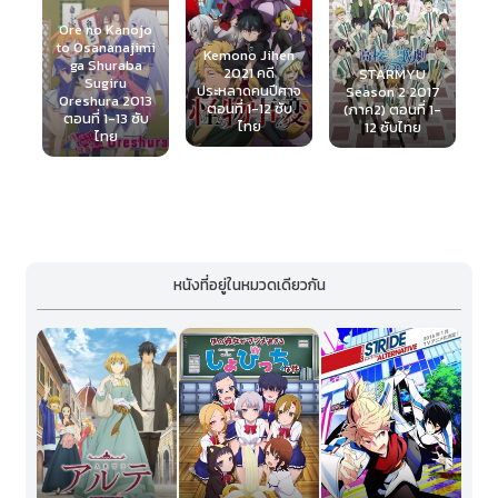
Ore no Kanojo
to Osananajimi
Kemono Jihen
1
ga Shuraba
2021 คดี
STARMYU
ธ
Sugiru
S
ประหลาดคนปีศาจ
Season 2 2017
)
Oreshura 2013
ซ
ตอนที่ 1-12 ซับ
(ภาค2) ตอนที่ 1-
VA
ตอนที่ 1-13 ซับ
ไทย
12 ซับไทย
ไทย
หนังที่อยู่ในหมวดเดียวกัน