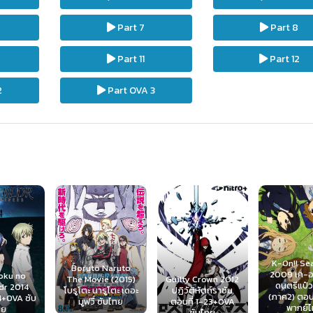
Part 7
Part 8
Part 11
Part 12
2
Part OVA 3
K-On!! Se
Boruto Naruto
2009 เค-อง
oku no
Guilty Crown 2012
The Movie (2015)
ดนตรีแป๋
dr 2014
ปฏิวัติหัตถ์ราชัน
โบรูโตะ นารูโตะ เดอะ
(ภาค2) ตอนท
14+OVA ซับ
ตอนที่ 1-23+OVA
มูฟวี่ ซับไทย
พากย์
ทย
ซับไทย