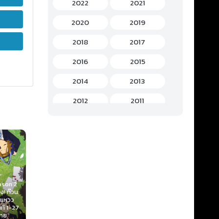
2022
2021
History (ประวัติศาสตร์)
(7)
2020
2019
Horror (สยองขวัญ)
(37)
2018
2017
Idols Female (ไอดอล หญิง)
(7)
2016
2015
Idols Male (ไอดอล ชาย)
(5)
2014
2013
Music (เพลง)
(41)
2012
2011
Mystery (ลึกลับ)
(60)
2010
2009
Romance (โรแมนติก)
(221)
2008
2007
School (โรงเรียน)
(15)
2006
2005
Sci-Fi (ไซไฟ)
(112)
2004
2003
ason 2
Fate stay n
! ก๊วน
Movie Heav
Short (การตูนสั้น)
(49)
Kuro Gal ni Natta
Let's Go 1997 นัก
2002
2001
วแหวว
Feel - I. Pr
kara Shinyuu to
ซิ่งสายฟ้า ตอนที่ 1-
ี่ 1-27
Flower ภาค1 
shitemita 2021
51 พากย์ไทย
Shoujo (สาวน้อย)
(1)
ไทย
ซับไทย
2000
1999
ตอนที่ 1-8 ซับไทย