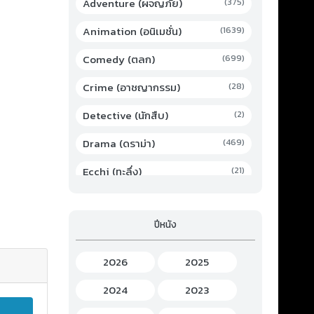
Adventure (ผจญภัย)
(375)
Animation (อนิเมชั่น)
(1639)
Comedy (ตลก)
(699)
Crime (อาชญากรรม)
(28)
Detective (นักสืบ)
(2)
Drama (ดราม่า)
(469)
Ecchi (ทะลึ่ง)
(21)
Family (ครอบครัว)
(19)
ปีหนัง
Fantasy (แฟนตาซี)
(294)
Game (เกม)
(3)
2026
2025
Gourmet (อาหาร)
(2)
2024
2023
Hentai (เฮ็นไต)
(12)