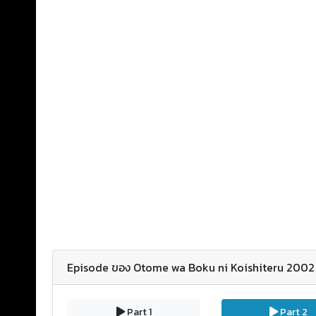
Episode ของ Otome wa Boku ni Koishiteru 2002 ต
Part 1
Part 2