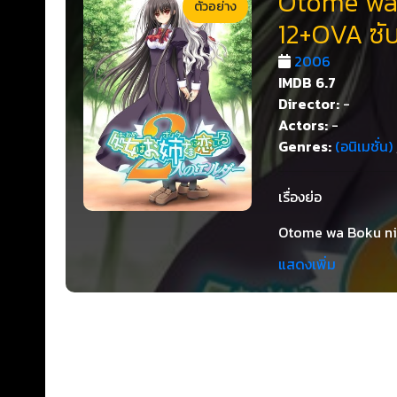
Otome wa B
ตัวอย่าง
12+OVA ซั
2006
IMDB
6.7
Director:
-
Actors:
-
Genres:
(อนิเมชั่น)
เรื่องย่อ
Otome wa Boku ni K
โรงเรียนสตรีล้วนเนื่
แสดงเพิ่ม
หญิงล้วน ซึ่งจะก่อให