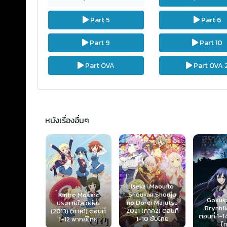
Part 5
Part 6
Part 9
Part 10
Part OVA
Part OVA 
หนังเรื่องอื่นๆ
Isekai Maou to
Shoukan Shoujo
Kiniro Mosaic
Gokuk
e Avvenire
no Dorei Majutsu
ประกายใสวัยฝัน
Brynhil
นที่ 1-3 ซับ
2021 (ภาค2) ตอนที่
(2013) (ภาค1) ตอนที่
ตอนที่ 1-
ไทย
1-10 ซับไทย
1-12 พากย์ไทย
ไ