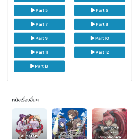
Part 5
Part 6
Part 7
Part 8
Part 9
Part 10
Part 11
Part 12
Part 13
หนังเรื่องอื่นๆ
Shinkyoku
Soukai
Polyphonica