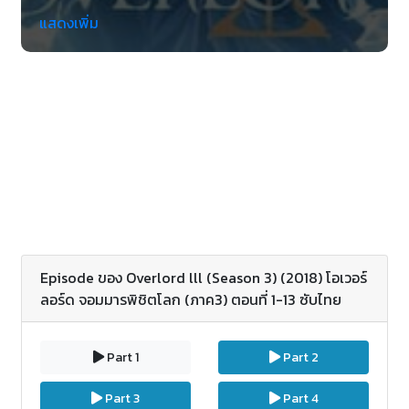
มารปราบโลก ภาคต่อของเรื่อง Overlord (น่าจะตอน
แสดงเพิ่ม
นิยายเล่ม 7-9) ในปี 2126 เกม Dive Massively
Multiplayer Online Role Playing Game
(DMMORPG) ที่ชื่อ Yggdrasil เป็นที่นิยม ผ่านไป 12 ปีตัว
เกมได้ปิดตัวลง กิลด์ Ainz Ooal Gown ได้ที่เคยยิ่งใหญ่
ได้ถอนตัวก่อนเกมปิด เหลือเพียงแค่ Momonga ที่รับ
ตำแหน่งหัวหน้า ยังคงอยู่ในเกมที่ฐานของกิลด์ซึ่งเป็น
สุสานขนาดใหญ่ กระทั่งวันที่เกมปิดตัวลง เขาพร้อมกลับ
ไปดำรงชีวิตในโลกเรื่องจริง แต่หลังเซิร์ฟเวอร์ปิดเขา
กลับต้องมาพบว่าตนได้ย้ายไปในสถานที่อื่น แล้วก็ NPC
รับใช้กิลด์ได้มีชีวิต เขาก็เลยตั้งมั่นดำรงชีวิตใหม่ ในโลก
ใบใหม่ แล้วก็ค้นหาเหตุผลที่เขาถูกส่งมาที่นี่
Episode ของ Overlord lll (Season 3) (2018) โอเวอร์
ลอร์ด จอมมารพิชิตโลก (ภาค3) ตอนที่ 1-13 ซับไทย
Part 1
Part 2
Part 3
Part 4