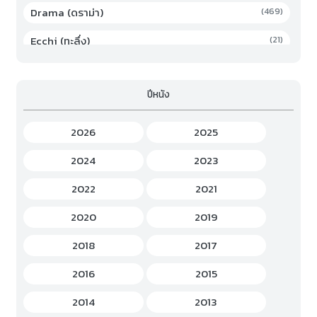
Drama (ดราม่า)
(469)
Ecchi (ทะลึ่ง)
(21)
Family (ครอบครัว)
(19)
ปีหนัง
Fantasy (แฟนตาซี)
(294)
Game (เกม)
(3)
2026
2025
Gourmet (อาหาร)
(2)
2024
2023
Hentai (เฮ็นไต)
(12)
2022
2021
History (ประวัติศาสตร์)
(7)
2020
2019
Horror (สยองขวัญ)
(37)
2018
2017
Idols Female (ไอดอล หญิง)
(7)
2016
2015
Idols Male (ไอดอล ชาย)
(5)
2014
2013