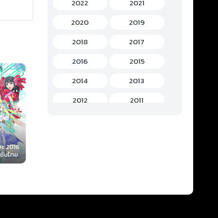
2022
2021
History (ประวัติศาสตร์)
(7)
2020
2019
Horror (สยองขวัญ)
(37)
2018
2017
Idols Female (ไอดอล หญิง)
(7)
2016
2015
Idols Male (ไอดอล ชาย)
(5)
2014
2013
Music (เพลง)
(41)
2012
2011
Mystery (ลึกลับ)
(60)
Rokudenashi
2010
2009
Gyakuten saiban
Majutsu Koushi to
2012 (Ace
Romance (โรแมนติก)
Akashic Records
Maji de Wata
(221)
Attorney) (film) ซับ
2008
2007
2017 ตอนที่ 1-12 ซับ
Koi Shinasai!
ไทย
ic 2016
ไทย
ตอนที่ 1-12 ซ
School (โรงเรียน)
(15)
 ซับไทย
2006
2005
Sci-Fi (ไซไฟ)
(112)
2004
2003
Short (การตูนสั้น)
(49)
2002
2001
Shoujo (สาวน้อย)
(1)
2000
1999