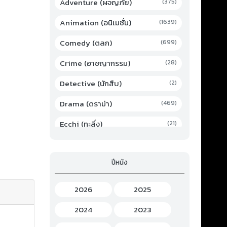
Adventure (ผจญภัย)
(375)
Animation (อนิเมชั่น)
(1639)
Comedy (ตลก)
(699)
Crime (อาชญากรรม)
(28)
Detective (นักสืบ)
(2)
Drama (ดราม่า)
(469)
Ecchi (ทะลึ่ง)
(21)
Family (ครอบครัว)
(19)
ปีหนัง
Fantasy (แฟนตาซี)
(294)
Game (เกม)
(3)
2026
2025
Gourmet (อาหาร)
(2)
2024
2023
Hentai (เฮ็นไต)
(12)