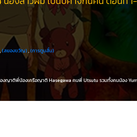
น้องสาวผม เป็นปีศาจกินคน ตอนที่ 1-
,
(สยองขวัญ)
,
(การตูนสั้น)
งญาติพี่น้องเครือญาติ Hasegawa คนพี่ Utsutu รวมทั้งคนน้อง Yume
ตราบเท่าวันหนึ่ง Yume ได้มองเห็นผีเสื้อสีแดงบินผ่านเฉพาะหน้า แล้วหล
ี่ยนแปลงกับร่างกายของเธอ จนถึงเปลี่ยนสภาพร่างกายกลายเป็นอสุรกายท
กระหายหิวเนื้อคน ทำให้มีอาการชายผู้เป็นพี่จำเป็นต้องพยายามหาวิธ
 แล้วก็หาวิธีทำให้เธอกลับมาเป็นมนุษย์อีกที