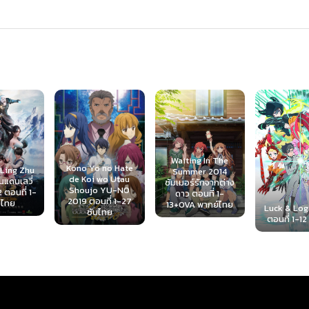
Waiting In The
Kono Yo no Hate
 Ling Zhu
Summer 2014
de Koi wo Utau
ินแดนเสวี่
ซัมเมอร์รักจากต่าง
Shoujo YU-NO
 ตอนที่ 1-
ดาว ตอนที่ 1-
2019 ตอนที่ 1-27
บไทย
13+OVA พากย์ไทย
Luck & Log
ซับไทย
ตอนที่ 1-12