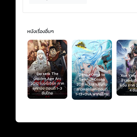
หนังเรื่องอื่นๆ
Berserk The
Denpa Onna to
Xue Ying
Golden Age Arc
 no Kanata
Seishun Otoko
จ้าวแห่งด
2012 เบอร์เซิร์ก ภาค
กฟากฝั่งของ
2011 หนุ่มสามัญกับ
ยอิง ภาค 2
ยุคทอง ตอนที่ 1-3
 ตอนที่ 1-
สาวหลุดโลก ตอนที่
4 ซั
ซับไทย
 พากย์ไทย
1-13+OVA พากย์ไทย