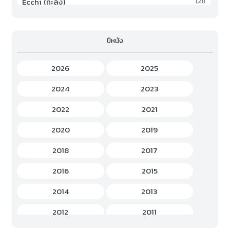
Ecchi (ทะลึ่ง)
(21)
Family (ครอบครัว)
(19)
ปีหนัง
Fantasy (แฟนตาซี)
(294)
Game (เกม)
(3)
2026
2025
Gourmet (อาหาร)
(2)
2024
2023
Hentai (เฮ็นไต)
(12)
2022
2021
History (ประวัติศาสตร์)
(7)
2020
2019
Horror (สยองขวัญ)
(37)
2018
2017
Idols Female (ไอดอล หญิง)
(7)
2016
2015
Idols Male (ไอดอล ชาย)
(5)
2014
2013
Music (เพลง)
(41)
2012
2011
Mystery (ลึกลับ)
(60)