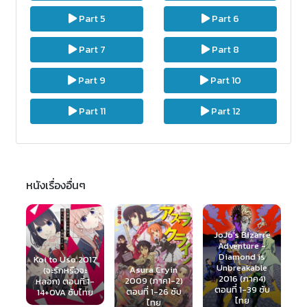
Part 5
Part 6
Part 7
Part 8
Part 9
Part 10
Part 11
Part 12
หนังเรื่องอื่นๆ
JoJo's Bizarre
Adventure -
Diamond is
017
Unbreakable
Asura Cryin
2016 (ภาค4)
XL Joushi. 2019
2009 (ภาค1-2)
1-
T
ตอนที่ 1-39 ซับ
ตอนที่ 1-8 ซับ
ตอนที่ 1-26 ซับ
ทย
2
ไทย
ไทย
ไทย