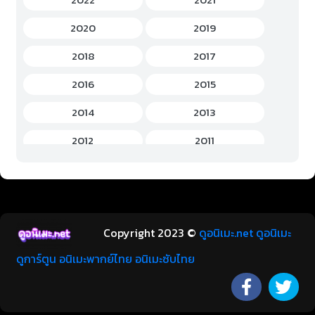
History (ประวัติศาสตร์)
(7)
2020
2019
Horror (สยองขวัญ)
(37)
2018
2017
Idols Female (ไอดอล หญิง)
(7)
2016
2015
Idols Male (ไอดอล ชาย)
(5)
2014
2013
Music (เพลง)
(41)
2012
2011
Mystery (ลึกลับ)
(60)
2010
2009
Romance (โรแมนติก)
(221)
2008
2007
School (โรงเรียน)
(15)
2006
2005
Copyright 2023 ©
ดูอนิเมะ.net ดูอนิเมะ
Sci-Fi (ไซไฟ)
(112)
2004
2003
ดูการ์ตูน อนิเมะพากย์ไทย อนิเมะซับไทย
Short (การตูนสั้น)
(49)
2002
2001
Shoujo (สาวน้อย)
(1)
2000
1999