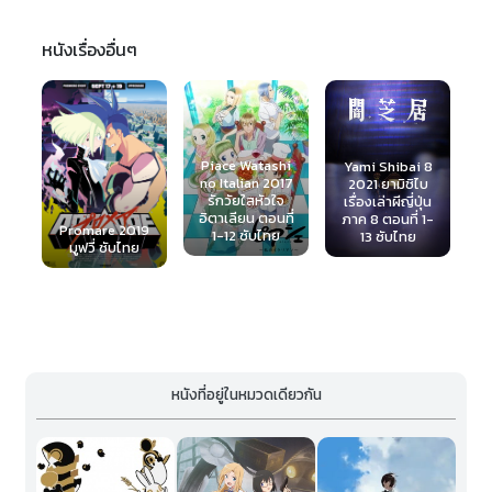
หนังเรื่องอื่นๆ
Piace Watashi
Yami Shibai 8
Miss
no Italian 2017
2021 ยามิชิไบ
Monochrome
H
รักวัยใสหัวใจ
เรื่องเล่าผีญี่ปุ่น
2nd Season
S
อิตาเลียน ตอนที่
ภาค 8 ตอนที่ 1-
2015 ตอนที่ 1-13
19
ต
1-12 ซับไทย
13 ซับไทย
ซับไทย
หนังที่อยู่ในหมวดเดียวกัน