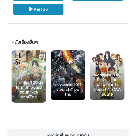
Part 25
หนังเรื่องอื่นๆ
Netoge no
S
Working!!! 2015
Yome wa
ปิ๊งรักสาวนัก
Onnanoko ja
ิจิ
เว
เสิร์ฟ (ภาค3)
Inuyashiki 2017
Nai to Omotta
่ว
(
ตอนที่ 1-14+OVA
ตอนที่ 1-11 ซับ
2016 ตอนที่ 1-12
ซับไทย
ไทย
ซับไทย
หนังที่อยู่ในหมวดเดียวกัน