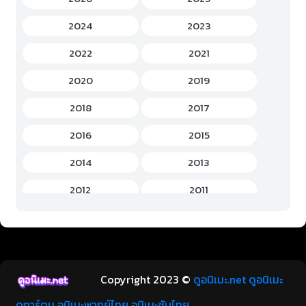
Gourmet (อาหาร)
(2)
2024
2023
Hentai (เฮ็นไต)
(12)
2022
2021
History (ประวัติศาสตร์)
(7)
2020
2019
Horror (สยองขวัญ)
(37)
2018
2017
Idols Female (ไอดอล หญิง)
(7)
2016
2015
Idols Male (ไอดอล ชาย)
(5)
2014
2013
Music (เพลง)
(41)
2012
2011
Mystery (ลึกลับ)
(60)
2010
2009
Romance (โรแมนติก)
(221)
2008
2007
School (โรงเรียน)
(15)
2006
2005
Copyright 2023 ©
ดูอนิเมะ.net ดูอนิเมะ
Sci-Fi (ไซไฟ)
(112)
2004
2003
ดูการ์ตูน อนิเมะพากย์ไทย อนิเมะซับไทย