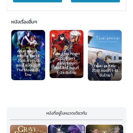
หนังเรื่องอื่นๆ
Fullmetal
el World -
Alchemist - T
Fate Stay Night
inite Burst
Sacred Star o
2006 มหา
16 ฝ่าเกมส์
Milos 2011 พิชิ
สงครามจอก
ไลน์ทะลุมิติ
แดนปริศนาฝ่า
Tsuki ga Kirei
ศักดิ์สิทธิ์ ตอนที่
 Movie ซับ
นครที่ถูกลืม
2017 ตอนที่ 1-12
1-24 ซับไทย
ไทย
พากย์ไทย
ซับไทย
หนังที่อยู่ในหมวดเดียวกัน