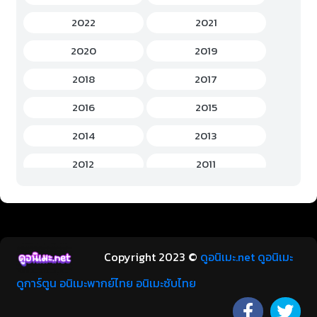
Hentai (เฮ็นไต)
(12)
2022
2021
History (ประวัติศาสตร์)
(7)
2020
2019
Horror (สยองขวัญ)
(37)
2018
2017
Idols Female (ไอดอล หญิง)
(7)
2016
2015
Idols Male (ไอดอล ชาย)
(5)
2014
2013
Music (เพลง)
(41)
2012
2011
Mystery (ลึกลับ)
(60)
2010
2009
Romance (โรแมนติก)
(221)
2008
2007
School (โรงเรียน)
(15)
2006
2005
Copyright 2023 ©
ดูอนิเมะ.net ดูอนิเมะ
Sci-Fi (ไซไฟ)
(112)
2004
2003
ดูการ์ตูน อนิเมะพากย์ไทย อนิเมะซับไทย
Short (การตูนสั้น)
(49)
2002
2001