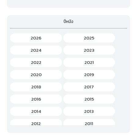
Family (ครอบครัว)
(19)
ปีหนัง
Fantasy (แฟนตาซี)
(294)
Game (เกม)
(3)
2026
2025
Gourmet (อาหาร)
(2)
2024
2023
Hentai (เฮ็นไต)
(12)
2022
2021
History (ประวัติศาสตร์)
(7)
2020
2019
Horror (สยองขวัญ)
(37)
2018
2017
Idols Female (ไอดอล หญิง)
(7)
2016
2015
Idols Male (ไอดอล ชาย)
(5)
2014
2013
Music (เพลง)
(41)
2012
2011
Mystery (ลึกลับ)
(60)
2010
2009