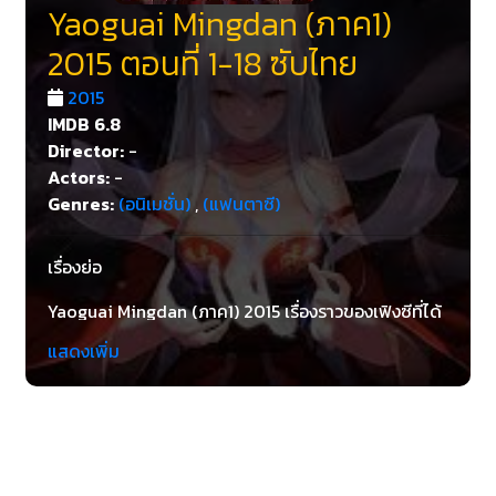
Yaoguai Mingdan (ภาค1)
2015 ตอนที่ 1-18 ซับไทย
2015
IMDB
6.8
Director:
-
Actors:
-
Genres:
(อนิเมชั่น)
,
(แฟนตาซี)
เรื่องย่อ
Yaoguai Mingdan (ภาค1) 2015 เรื่องราวของเฟิงซีที่ได้
เจอกับซาตานสาวหมาจิ้งจอก นางไม้ปีศาจร้าย เเละหญิง
แสดงเพิ่ม
สาวที่มีพลังของนางฟ้าที่มีชื่อว่า เซียนเจีย การได้พบเห็น
ระหว่างหญิงสาวพวกนี้ทำให้เฟิงซีต้องต่อสู้เพื่อป้องกัน
สันติเเละช่วยโลกเอาไว้