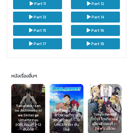
Part 11
Part 12
Part 13
Part 14
Part 15
Part 16
Part 17
Part 18
หนังเรื่องอื่นๆ
an
ni
Rail Wars 2014
To Love-Ru
Tokyo Ravens
a
สาวสวยตำรวจ
2010 ทูเลิฟรู
G
2013 โตเกียวอง
u
รถไฟ ตอนที่ 1-12
(ภาค1) ตอนที่ 1-
เมียวจิ ตอนที่ 1-
-12
UNCEN 18+ ซับ
32+OVA พากย์
ต
24 พากย์ไทย
ไทย
ไทย
(