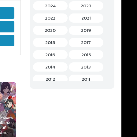
Gourmet (อาหาร)
(2)
2024
2023
Hentai (เฮ็นไต)
(12)
2022
2021
History (ประวัติศาสตร์)
(7)
2020
2019
Horror (สยองขวัญ)
(37)
2018
2017
Idols Female (ไอดอล หญิง)
(7)
2016
2015
Idols Male (ไอดอล ชาย)
(5)
2014
2013
Music (เพลง)
(41)
2012
2011
Mystery (ลึกลับ)
(60)
2010
2009
Romance (โรแมนติก)
(221)
2008
2007
Gin no Guardian
School (โรงเรียน)
(15)
Chuunibyou demo
2006
2005
(The Silver
 Kanata
Koi ga Shitai! Ren
Guardian) 2017 ผู้
Chaos Head
ฝั่งของ
2014 รักสุดเพี้ยนข
Sci-Fi (ไซไฟ)
(112)
พิทักษ์สีเงิน (ภาค1-
ตอนที่ 1-12 ซ
2004
2003
ที่ 1-
องยัยเกรียนหลุด
2) ตอนที่ 1-18 ซับ
บไทย
โลก (ภาค2) ตอนที่
ไทย
(49)