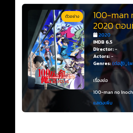
100-man n
ตัวอย่าง
2020 ตอนที
2020
IMDB
6.5
Director:
-
Actors:
-
Genres:
(ต่อสู้)
,
(ผ
เรื่องย่อ
100-man no Inochi 
มรณะ ยตสึยะ ยูสึเกะ
แสดงเพิ่ม
สาวในห้องอีกสองคน 
จำเป็นต้องผ่านเควสท
โอเวอร์ก็จะเท่ากับว
ทั้งกวนแล้วก็ป่าเถื่