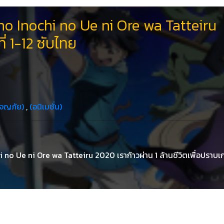
o Inochi no Ue ni Ore wa Tatteiru
่ 1-12 ซับไทย
จญภัย)
,
(อนิเมชั่น)
no Ue ni Ore wa Tatteiru 2020 เราก้าวผ่าน 1 ล้านชีวิตเพื่อปราบเ
 นักเรียนผู้ชายธรรมด๊าปกติที่วันนึงถูกดึงตัวไปยังโลกแฟนตาซีพร้อม
ในโลกนั้นคนแปลกพิกลที่เรียกตัวเองว่าเกมมาสเตอร์ได้บอกมาว่าทั้งยั
์ในเกมนี้ทั้งยัง 10 ด่านไปให้ได้ โดยบอกกฏต่างๆมาด้วย รวมทั้งถ้าเกิ
่าถูกตายจริงๆทั้งยัง 3 คนก็เลยต้องหาแนวทางเอาชีวิตรอดในโลกแฟนตาซี
อน พร้อมทั้งหาเพื่อนร่วมทางเพื่อช่วยสำหรับในการปราบเควสท์ต่างๆไปด้