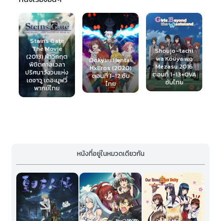
Steins Gate
The Movie
Shoujo-tachi
(2013) ฝ่าวิกฤต
wa Kouya wo
Dokyuu Hentai
พิชิตกาลเวลา
Mezasu 2016
Persona
HxEros (2020)
ปริศนาวังวนแห่ง
ตอนที่ 1-13+OVA
Movie 1
ตอนที่ 1-12 ซับ
เดจาวู เดอะมูฟวี่
ซับไทย
of Birth 
ไทย
พากย์ไทย
หนังที่อยู่ในหมวดเดียวกัน