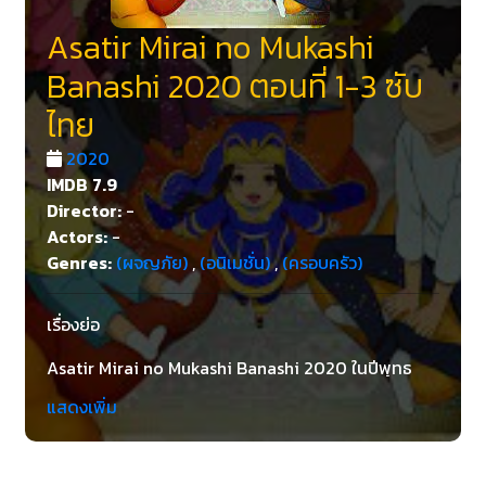
Asatir Mirai no Mukashi
Banashi 2020 ตอนที่ 1-3 ซับ
ไทย
2020
IMDB
7.9
Director:
-
Actors:
-
Genres:
(ผจญภัย)
,
(อนิเมชั่น)
,
(ครอบครัว)
เรื่องย่อ
Asatir Mirai no Mukashi Banashi 2020 ในปีพุทธ
ศาสตราจารย์ 2593 ริยาดผู้เฒ่า Asma ได้ถ่ายทอดเรื่อง
แสดงเพิ่ม
ราวที่น่าประทับใจให้กับหลานๆMirai no Mukashi
Banashi ที่พวกเขารักไปจนกระทั่งนิทานที่พวกเขา
ทำความเข้าใจว่ายุคเดี๋ยวนี้ไม่ตรงกับการทดลองความ