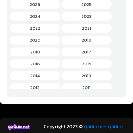
Game (เกม)
(3)
2026
2025
Gourmet (อาหาร)
(2)
2024
2023
Hentai (เฮ็นไต)
(12)
2022
2021
History (ประวัติศาสตร์)
(7)
2020
2019
Horror (สยองขวัญ)
(37)
2018
2017
Idols Female (ไอดอล หญิง)
(7)
2016
2015
Idols Male (ไอดอล ชาย)
(5)
2014
2013
Music (เพลง)
(41)
2012
2011
Mystery (ลึกลับ)
(60)
2010
2009
Romance (โรแมนติก)
(221)
2008
2007
School (โรงเรียน)
(15)
2006
2005
Copyright 2023 ©
ดูอนิเมะ.net ดูอนิเมะ
Sci-Fi (ไซไฟ)
(112)