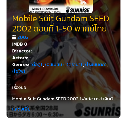
Mobile Suit Gundam SEED
2002 ตอนที่ 1-50 พากย์ไทย
2002
IMDB
0
Director:
-
Actors:
-
Genres:
(ต่อสู้)
,
(อนิเมชั่น)
,
(ดราม่า)
,
(โรแมนติก)
,
(ไซไฟ)
เรื่องย่อ
Mobile Suit Gundam SEED 2002 ไฟแห่งการทำศึกที่
ครุกกรุ่นกำลังจะโหมกระจายในอีกไม่นานนี้..เรื่องราว
แสดงเพิ่ม
Mobile Suit Gundam SEED เกี่ยวกับการสู้รบระหว่าง
เนเชอรัล รวมทั้ง โคออร์ดิเนเตอร์. โคออร์ดิเนโคนร์ หรือ
มนุษย์ที่ได้รับการตัดต่อกรรมพันธุ์ ให้มีความสามารถสูง