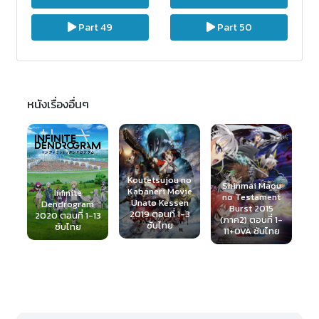
Part 49
Part 50
หนังเรื่องอื่นๆ
Koutetsujou no
Shinmai Maou
Kabaneri Movie
no Testament
Unato Kessen
Air 2005 ใต้
m
Burst 2015
2019 ตอนที่ 1-3
ท้องฟ้าที่กว้าง
พ
-13
(ภาค2) ตอนที่ 1-
ซับไทย
ใหญ่ ตอนที่ 1-
11+OVA ซับไทย
15+SP พากย์ไทย