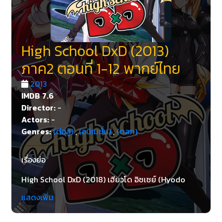
High School DxD (2013)
ภาค2 ตอนที่ 1-12 พากย์ไทย
2013
IMDB
7.6
Director:
-
Actors:
-
Genres:
(ต่อสู้)
,
(อนิเมชั่น)
,
(ตลก)
เรื่องย่อ
High School DxD (2018) เฮียวโด อิซเซย์ (Hyodo
Issei) เด็กวัยรุ่นม. ปลายปี 2 ต้องชะตาขาด ถูกฆาตกรรม
แสดงเพิ่ม
โดยหญิงสาวที่เขาหลงเสน่ห์ ยูมะ ระหว่างที่กำลังออกเดท
ทีแรก โดยที่ไม่เคยรู้ว่ายูมะเป็นพวก Fallen Angel ต้น