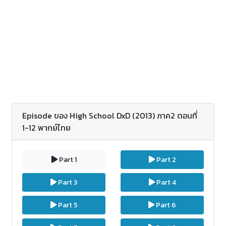
เหตุการฆ่าเนื่องจากว่าเชื่อว่าเขาเป็นตัวอันตรายใน
อนาคต อิซเซย์ได้ถูกฟื้นอีกรอบในฐานะภูติผีเปลี่ยนเป็น
ลูกน้องของ เกรโมรี่ ริอัส (Gremory Rias) อสุรกายสาว
ชั้นสูง โดยฉากหน้าของเธอกลายเป็นสาวสวยที่สุดใน
สถานศึกษา เขาเปรียบตัวเบี้ยของเธอ เพราะว่าสามารถ
เลื่อนระดับชั้นของอสุรกายได้ ทำให้เขาตั้งความหวังว่าวัน
หนึ่งเขาจะเป็นราชาฮาเร็ม เขาได้ทราบจะกับสมาชิกผู้อื่น
ในสโมสร และก็ต้องต่อกรกับเรื่องวุ่นวายในโลกของภูติผี
ปีศาจและพวกเทวดาตกสรวงสวรรค์
Episode ของ High School DxD (2013) ภาค2 ตอนที่
1-12 พากย์ไทย
Part 1
Part 2
Part 3
Part 4
Part 5
Part 6