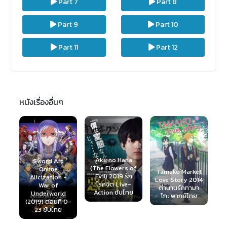
Part 7
Part 8
Part 9
Part 10
Part 11
Part 12
หนังเรื่องอื่นๆ
Namiuchigiwa
no Muromi-san
Aku no Hana
t
2013 เงือกสาวสุ
(The Flowers of
Tamako Market
ดต๊อง ตอนที่ 1-13
Evil) 2019 รัก
 -
Love Story 2014
ซับไทย
โรคจิต Live-
ตำนานรักทามา
Action ซับไทย
d
โกะ พากย์ไทย
่ 0-