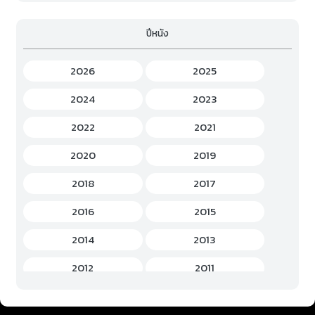
Family (ครอบครัว)
(19)
ปีหนัง
Fantasy (แฟนตาซี)
(294)
Game (เกม)
(3)
2026
2025
Gourmet (อาหาร)
(2)
2024
2023
Hentai (เฮ็นไต)
(12)
2022
2021
History (ประวัติศาสตร์)
(7)
2020
2019
Horror (สยองขวัญ)
(37)
2018
2017
Idols Female (ไอดอล หญิง)
(7)
2016
2015
Idols Male (ไอดอล ชาย)
(5)
2014
2013
Music (เพลง)
(41)
2012
2011
Mystery (ลึกลับ)
(60)
2010
2009