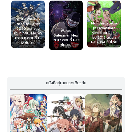
ike Witches
Mondaiji-tachi
d to Berlin
Rail
ga Isekai kara
20 สงคราม
Romanesque
Warau
Kuru Sou Desu
 กกน.ลอยฟ้า
(2020) เรลโรม
Salesman New
yo 2013 ตอนที่
3) ตอนที่ 1-
เนสก์ ตอนที่ 1-1
2017 ตอนที่ 1-12
1-11+OVA ซับไทย
12 ซับไทย
ซับไทย
ซับไทย
หนังที่อยู่ในหมวดเดียวกัน