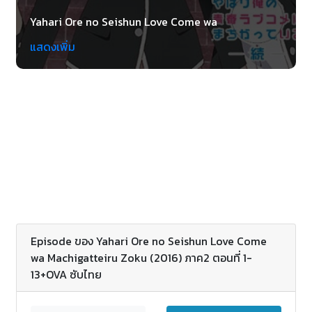
Yahari Ore no Seishun Love Come wa
Machigatteiru Zoku (2016) กะแล้วชีวิตรักวัยรุ่นของ
แสดงเพิ่ม
ผมมันจำเป็นต้องไม่สดใสเลยสักนิด กายะ ฮาจิมัน
(Hikigaya Hachiman) ผู้เรียนม.ปลายที่กระทำตัวต่าง
จากบุคคลอื่น ที่ไม่กระทำตามเทรนด์แล้วก็แยกตัวจาก
เพื่อนที่เรียนห้องเดียวกัน เนื่องจากว่ามั่นใจว่าวัยรุ่นเป็น
เพียงแต่ภาพลวงตามที่สร้างชึ้นจากพวกที่แกล้ง รวมทั้ง
ด้วยสายตาที่ราวกับ “ปลาที่ตายแล้ว” ทำให้ไม่ค่อยมีคนใด
อยากใกล้ ทำให้คุณครูฮิราสึกะ ชิซุกะ (Hiratsuka
Shizuka) บังคับให้เขาเข้าชมรม Service (Houshi Club)
ซึ่งเขาได้พบยูกิโนชิตะ ยูกิโนะ (Yukinoshita Yukino)
หัวหน้าชมรม ที่อยู่ชุมนุมนี้คนเดียว เธอสวยรวมทั้งฉลาด
หลักแหลมสุดในชั้นปี แต่ว่าทีท่าเย็นชารวมทั้งชอบการ
เป็นหัวหน้าบุคคลอื่น เธอเชื่อในเรื่องที่ว่า คนที่ดีงามกว่า
Episode ของ Yahari Ore no Seishun Love Come
(แบบเธอ) จำเป็นต้องช่วยเหลือเหล่าลูกแกะที่หลงทาง
wa Machigatteiru Zoku (2016) ภาค2 ตอนที่ 1-
โดยเฉพาะอย่างยิ่งลูกค้าที่อยากได้ความช่วยเหลือจาก
13+OVA ซับไทย
ชุมนุม