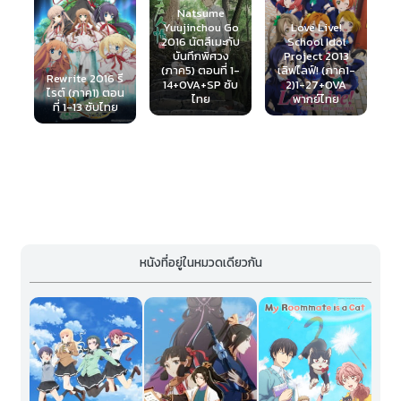
Toaru Kagaku
Natsume
no Railgun T
Yuujinchou Go
Love Live!
(2014) เรลกัน
2016 นัตสึเมะกับ
D
School Idol
แฟ้มลับคดี
บันทึกพิศวง
Project 2013
วิทยาศาสตร์
(ภาค5) ตอนที่ 1-
เลิฟไลฟ์! (ภาค1-
รี
ภาค3 ตอนที่ 1-25
14+OVA+SP ซับ
2)1-27+OVA
อน
ซับไทย
ไทย
พากย์ไทย
ย
หนังที่อยู่ในหมวดเดียวกัน