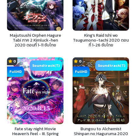
Majutsushi Orphen Hagure
King's Raid Ishi wo
Tabi ภาค 2 Kimluck-hen
Tsugumono-tachi 2020 ตอน
2020 ตอนที่ 1-11 ซับไทย
ที่ 1-26 ซับไทย
0
0
Soundtrack(T)
Soundtrack(T)
FullHD
FullHD
Fate stay night Movie
Bungou to Alchemist
Heaven's Feel - III. Spring
Shinpan no Haguruma 2020