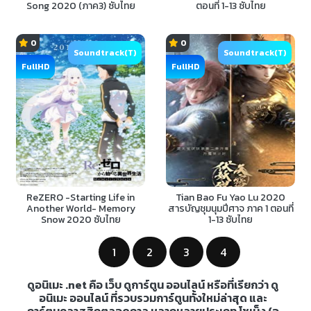
Song 2020 (ภาค3) ซับไทย
ตอนที่ 1-13 ซับไทย
0
0
Soundtrack(T)
Soundtrack(T)
FullHD
FullHD
ReZERO -Starting Life in
Tian Bao Fu Yao Lu 2020
Another World- Memory
สารบัญชุมนุมปีศาจ ภาค 1 ตอนที่
Snow 2020 ซับไทย
1-13 ซับไทย
1
2
3
4
ดูอนิเมะ .net คือ เว็บ ดูการ์ตูน ออนไลน์ หรือที่เรียกว่า ดู
อนิเมะ ออนไลน์ ที่รวบรวมการ์ตูนทั้งใหม่ล่าสุด และ
การ์ตูนคลาสสิกตลอดกาล หลากหลายประเภท โชเน็ง (อ