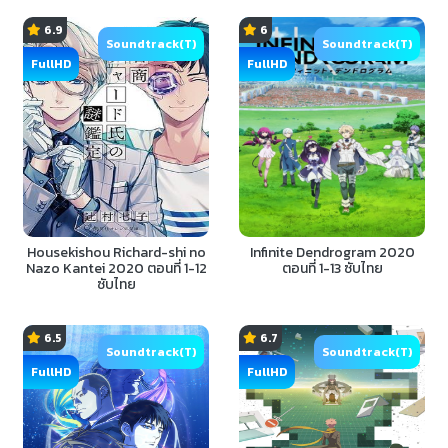
6.9
6
Soundtrack(T)
Soundtrack(T)
FullHD
FullHD
Housekishou Richard-shi no
Infinite Dendrogram 2020
Nazo Kantei 2020 ตอนที่ 1-12
ตอนที่ 1-13 ซับไทย
ซับไทย
6.5
6.7
Soundtrack(T)
Soundtrack(T)
FullHD
FullHD