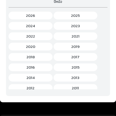
ปีหนัง
Fantasy (แฟนตาซี)
(294)
Game (เกม)
(3)
2026
2025
Gourmet (อาหาร)
(2)
2024
2023
Hentai (เฮ็นไต)
(12)
2022
2021
History (ประวัติศาสตร์)
(7)
2020
2019
Horror (สยองขวัญ)
(37)
2018
2017
Idols Female (ไอดอล หญิง)
(7)
2016
2015
Idols Male (ไอดอล ชาย)
(5)
2014
2013
Music (เพลง)
(41)
2012
2011
Mystery (ลึกลับ)
(60)
2010
2009
Romance (โรแมนติก)
(221)
2008
2007