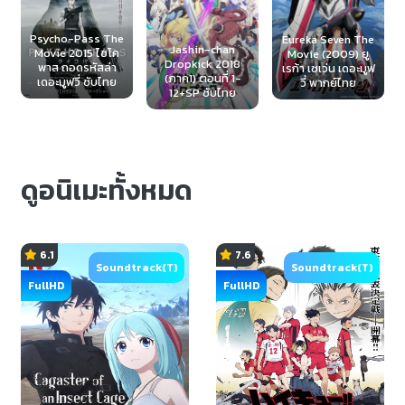
Eureka Seven The
Jashin-chan
Movie (2009) ยู
Nekopara 2020
Dropkick 2018
เรก้า เซเว่น เดอะมูฟ
ตอนที่ OVA+EX ซับ
(ภาค1) ตอนที่ 1-
วี่ พากย์ไทย
ไทย
12+SP ซับไทย
ดูอนิเมะทั้งหมด
6.1
7.6
Soundtrack(T)
Soundtrack(T)
FullHD
FullHD