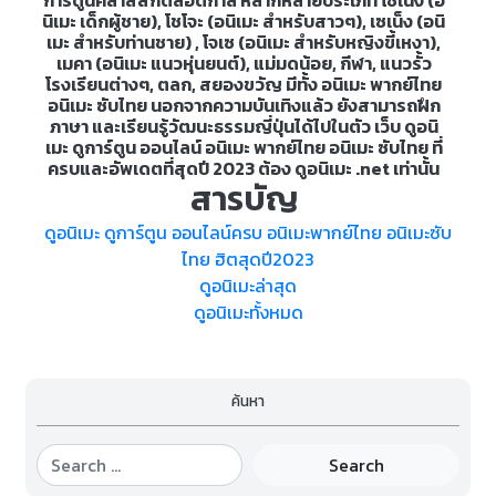
นิเมะ เด็กผู้ชาย), โชโจะ (อนิเมะ สำหรับสาวๆ), เซเน็ง (อนิ
เมะ สำหรับท่านชาย) , โจเซ (อนิเมะ สำหรับหญิงขี้เหงา),
เมคา (อนิเมะ แนวหุ่นยนต์), แม่มดน้อย, กีฬา, แนวรั้ว
โรงเรียนต่างๆ, ตลก, สยองขวัญ มีทั้ง อนิเมะ พากย์ไทย
อนิเมะ ซับไทย นอกจากความบันเทิงแล้ว ยังสามารถฝึก
ภาษา และเรียนรู้วัฒนะธรรมญี่ปุ่นได้ไปในตัว เว็บ ดูอนิ
เมะ ดูการ์ตูน ออนไลน์ อนิเมะ พากย์ไทย อนิเมะ ซับไทย ที่
ครบและอัพเดตที่สุดปี 2023 ต้อง ดูอนิเมะ .net เท่านั้น
สารบัญ
ดูอนิเมะ ดูการ์ตูน ออนไลน์ครบ อนิเมะพากย์ไทย อนิเมะซับ
ไทย ฮิตสุดปี2023
ดูอนิเมะล่าสุด
ดูอนิเมะทั้งหมด
ค้นหา
Search