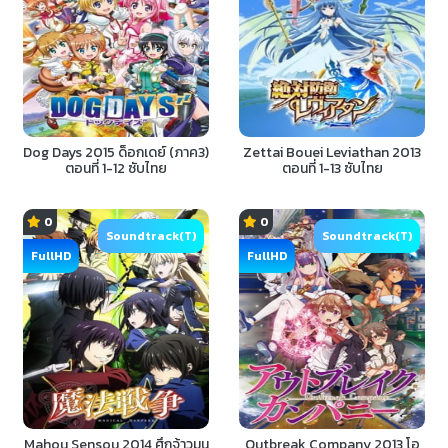
Dog Days 2015 ด็อกเดย์ (ภาค3)
Zettai Bouei Leviathan 2013
ตอนที่ 1-12 ซับไทย
ตอนที่ 1-13 ซับไทย
0
0
Soundtrack(T)
Soundtrack(T)
FullHD
FullHD
Mahou Sensou 2014 ศึกจ้าวมน
Outbreak Company 2013 โอ