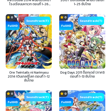
Rettousei 2014 พี่น้องปริศนา
2007 มังกรเหินฟ้าผ่ามิติ ตอนที่
โรงเรียนมหาเวท ตอนที่ 1-26
1-25 ซับไทย
พากย์ไทย
0
0
Soundtrack(T)
Soundtrack(T)
FullHD
FullHD
Ore Twintails ni Narimasu
Dog Days 2011 ด็อกเดย์ (ภาค1)
2014 ทวินเทลกู้โลก ตอนที่ 1-12
ตอนที่ 1-13 ซับไทย
ซับไทย
0
0
Soundtrack(T)
Soundtrack(T)
FullHD
FullHD