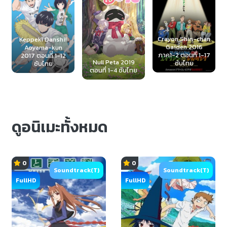
Crayon Shin-chan
Tears to Tiara
Gaiden 2016
2009 สงครามวิถี
ภาค1-2 ตอนที่ 1-17
ราชันย์ ตอนที่ 1-26
Null Peta 2019
ซับไทย
ซับไทย
ตอนที่ 1-4 ซับไทย
ดูอนิเมะทั้งหมด
0
0
Soundtrack(T)
Soundtrack(T)
FullHD
FullHD