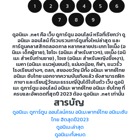
1
2
3
4
5
6
7
8
9
ดูอนิเมะ .net คือ เว็บ ดูการ์ตูน ออนไลน์ หรือที่เรียกว่า ดู
อนิเมะ ออนไลน์ ที่รวบรวมการ์ตูนทั้งใหม่ล่าสุด และ
การ์ตูนคลาสสิกตลอดกาล หลากหลายประเภท โชเน็ง (อ
นิเมะ เด็กผู้ชาย), โชโจะ (อนิเมะ สำหรับสาวๆ), เซเน็ง (อนิ
เมะ สำหรับท่านชาย) , โจเซ (อนิเมะ สำหรับหญิงขี้เหงา),
เมคา (อนิเมะ แนวหุ่นยนต์), แม่มดน้อย, กีฬา, แนวรั้ว
โรงเรียนต่างๆ, ตลก, สยองขวัญ มีทั้ง อนิเมะ พากย์ไทย
อนิเมะ ซับไทย นอกจากความบันเทิงแล้ว ยังสามารถฝึก
ภาษา และเรียนรู้วัฒนะธรรมญี่ปุ่นได้ไปในตัว เว็บ ดูอนิ
เมะ ดูการ์ตูน ออนไลน์ อนิเมะ พากย์ไทย อนิเมะ ซับไทย ที่
ครบและอัพเดตที่สุดปี 2023 ต้อง ดูอนิเมะ .net เท่านั้น
สารบัญ
ดูอนิเมะ ดูการ์ตูน ออนไลน์ครบ อนิเมะพากย์ไทย อนิเมะซับ
ไทย ฮิตสุดปี2023
ดูอนิเมะล่าสุด
ดูอนิเมะทั้งหมด