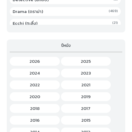
Drama (ดราม่า)
(469)
Ecchi (ทะลึ่ง)
(21)
Family (ครอบครัว)
(19)
ปีหนัง
Fantasy (แฟนตาซี)
(294)
Game (เกม)
(3)
2026
2025
Gourmet (อาหาร)
(2)
2024
2023
Hentai (เฮ็นไต)
(12)
2022
2021
History (ประวัติศาสตร์)
(7)
2020
2019
Horror (สยองขวัญ)
(37)
2018
2017
Idols Female (ไอดอล หญิง)
(7)
2016
2015
Idols Male (ไอดอล ชาย)
(5)
2014
2013