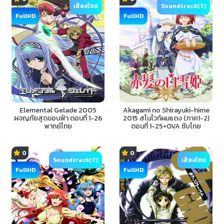
เสียงไทย
Soundtrack(T)
FullHD
FullHD
Elemental Gelade 2005
Akagami no Shirayuki-hime
ผจญภัยสุดขอบฟ้า ตอนที่ 1-26
2015 สโนไวท์ผมแดง (ภาค1-2)
พากย์ไทย
ตอนที่ 1-25+OVA ซับไทย
0
0
Soundtrack(T)
เสียงไทย
FullHD
FullHD