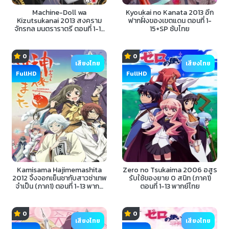
Machine-Doll wa
Kyoukai no Kanata 2013 อีก
Kizutsukanai 2013 สงคราม
ฟากฝั่งของเขตแดน ตอนที่ 1-
จักรกล มนตราราตรี ตอนที่ 1-12
15+SP ซับไทย
พากย์ไทย
0
0
เสียงไทย
เสียงไทย
FullHD
FullHD
Kamisama Hajimemashita
Zero no Tsukaima 2006 อสูร
2012 จิ้งจอกเย็นชากับสาวซ่าเทพ
รับใช้ของยาย 0 สนิท (ภาค1)
จำเป็น (ภาค1) ตอนที่ 1-13 พากย์
ตอนที่ 1-13 พากย์ไทย
ไทย
0
0
เสียงไทย
เสียงไทย